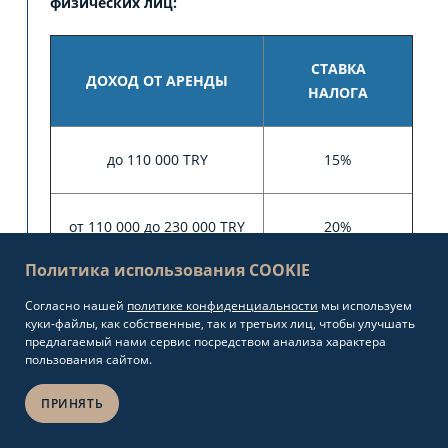
физических лиц:
СТАВКА
ДОХОД ОТ АРЕНДЫ
НАЛОГА
до 110 000 TRY
15%
от 110 000 до 230 000 TRY
20%
Политика использования COOKIE
от 230 000 до 580 000 TRY
27%
Согласно нашей
политике конфиденциальности
мы используем
куки-файлы, как собственные, так и третьих лиц, чтобы улучшать
предлагаемый нами сервис посредством анализа характера
пользования сайтом.
от 580 000 до 3 000 000
35%
TRY
ПРИНЯТЬ