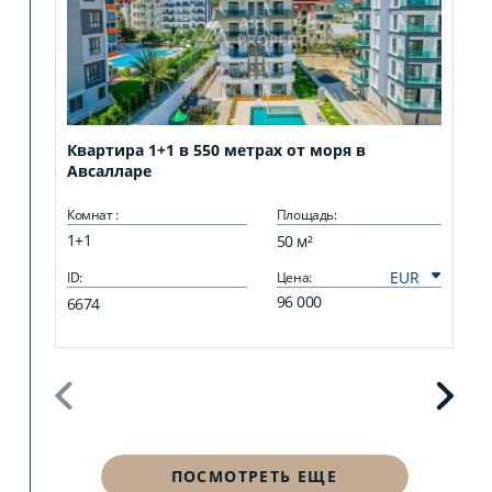
Квартира 1+1 в 550 метрах от моря в
Ме
Авсалларе
Оба
Комнат :
Площадь:
Комн
1+1
2+1
50 м²
ID:
Цена:
ID:
96 000
6674
667
ПОСМОТРЕТЬ ЕЩЕ