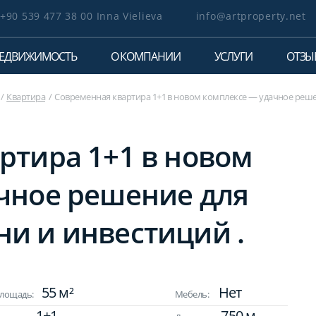
+90 539 477 38 00 Inna Vielieva
info@artproperty.net
ЕДВИЖИМОСТЬ
О КОМПАНИИ
УСЛУГИ
ОТЗЫ
Квартира
Современная квартира 1+1 в новом комплексе — удачное реше
ртира 1+1 в новом
чное решение для
и и инвестиций .
55 м²
Нет
лощадь:
Мебель:
1+1
750 м