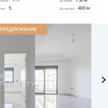
омнат:
До моря:
5
400 м
таж:
До центра:
 ПРЕДЛОЖЕНИЕ