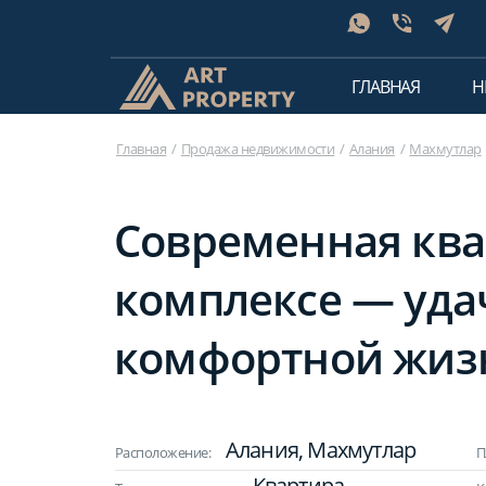
ГЛАВНАЯ
Н
Главная
Продажа недвижимости
Алания
Махмутлар
Современная ква
комплексе — уда
комфортной жизн
Алания, Махмутлар
Расположение:
П
Квартира