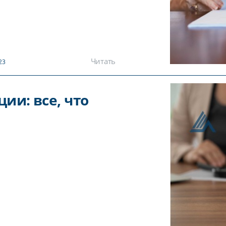
Читать
23
ии: все, что