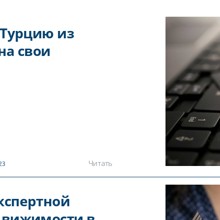
 Турцию из
на свои
Читать
23
кспертной
движимости в