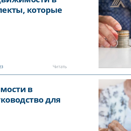
пекты, которые
Читать
23
мости в
уководство для