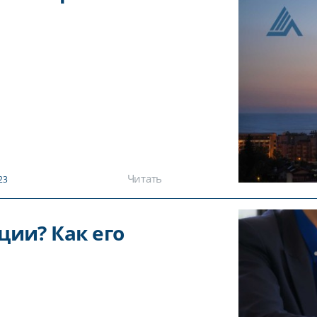
Читать
23
ции? Как его