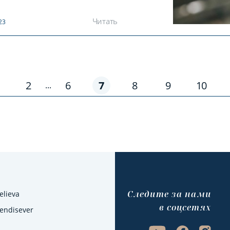
Читать
23
2
6
7
8
9
10
...
Cледите за нами
elieva
в соцсетях
Kendisever