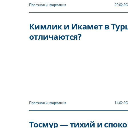
Полезная информация
20.02.20
Кимлик и Икамет в Тур
отличаются?
Полезная информация
14.02.20
Тосмур — тихий и спок