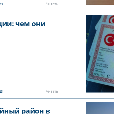
Читать
23
ции: чем они
Читать
23
ойный район в