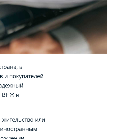
трана, в
в и покупателей
надежный
ь ВНЖ и
а жительство или
и иностранным
хождении