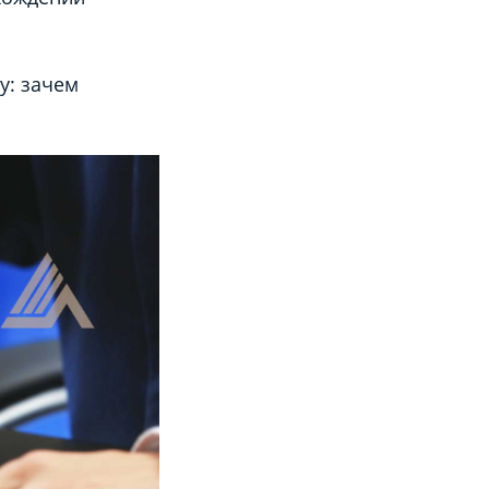
у:
зачем