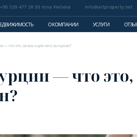
+90 539 477 38 00 Inna Vielieva
info@artproperty.net
ЕДВИЖИМОСТЬ
О КОМПАНИИ
УСЛУГИ
ОТЗЫ
и — что это, зачем и для чего он нужен?
урции — что это,
ен?