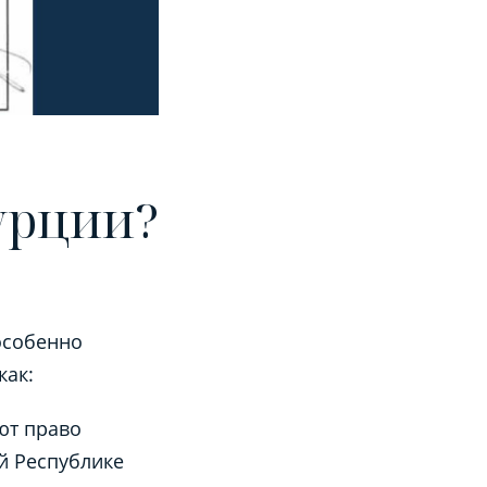
урции?
особенно
как:
ют право
й Республике