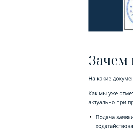
Зачем 
На
какие
докуме
Как мы уже отме
актуально при п
Подача заявк
ходатайствова