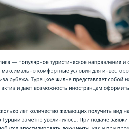
лика — популярное туристическое направление и с
 максимально комфортные условия для инвесторо
-за рубежа. Турецкое жилье представляет собой 
актив и дает возможность иностранцам оформит
сколько лет количество желающих получить вид н
в Турции заметно увеличилось. При подаче заявк
обится апостилировать документы, как и при про