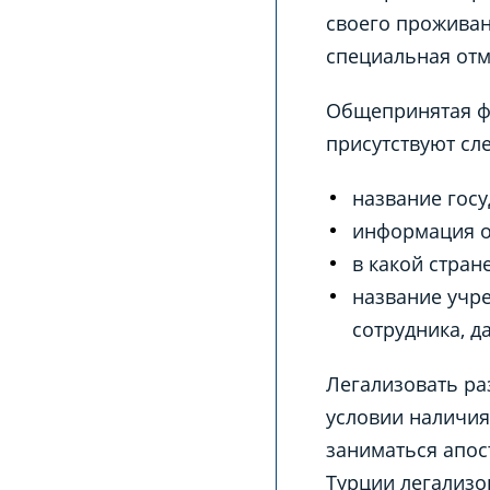
своего проживан
специальная отм
Общепринятая фо
присутствуют с
название госу
информация о
в какой стран
название учр
сотрудника, 
Легализовать ра
условии наличия
заниматься апос
Турции легализо