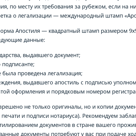
ия, по месту их требования за рубежом, если на н
етка о легализации — международный штамп «Apos
рма Апостиля — квадратный штамп размером 9х9
ледующие данные:
дарства, выдавшего документ;
 подписанте;
е была проведена легализация;
еждения, выдавшего апостиль с подписью уполно
датой оформления и порядковым номером регистр
зрешено не только оригиналы, но и копии докумен
 печати и подписи нотариуса). Рекомендуем забл
тилированием документов в стране вашего прожива
ванные документы потребуют у вас при подаче ход