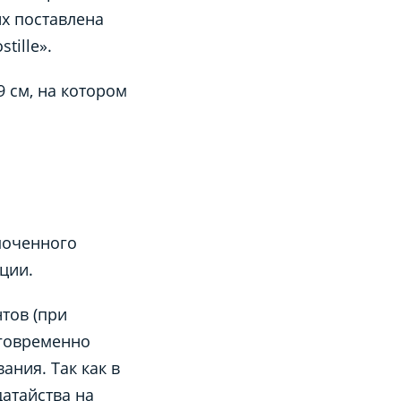
их поставлена
tille».
 см, на котором
моченного
ации.
тов (при
аговременно
ния. Так как в
атайства на