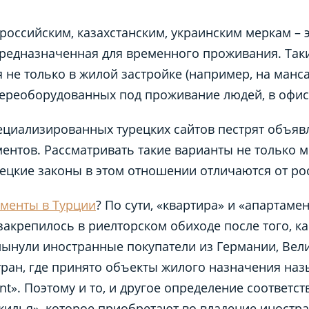
российским, казахстанским, украинским меркам – 
редназначенная для временного проживания. Так
 не только в жилой застройке (например, на манса
 переоборудованных под проживание людей, в офи
циализированных турецких сайтов пестрят объяв
ентов. Рассматривать такие варианты не только м
урецкие законы в этом отношении отличаются от ро
аменты
в Турции
? По сути, «квартира» и «апартамен
закрепилось в риелторском обиходе после того, к
ынули иностранные покупатели из Германии, Вел
тран, где принято объекты жилого назначения на
nt». Поэтому и то, и другое определение соответс
жилья», которое приобретают во владение иностра