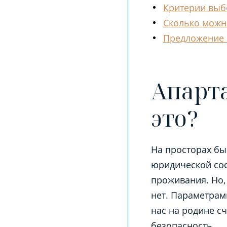
Критерии выб
Сколько можн
Предложение о
Апарта
это?
На просторах б
юридической сос
проживания. Но, 
нет. Параметрам
нас на родине с
безопасность.