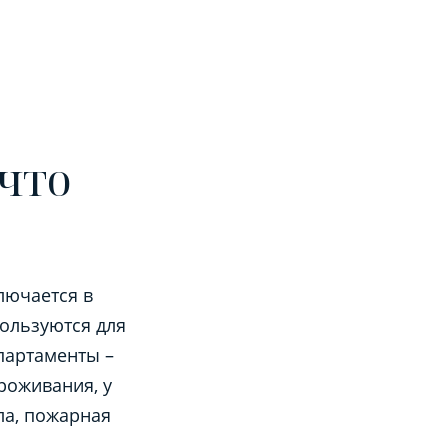
что
лючается в
пользуются для
апартаменты –
роживания, у
ла, пожарная