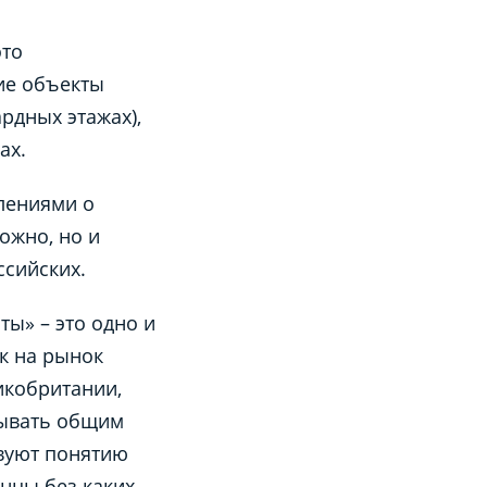
это
ие объекты
рдных этажах),
сах.
лениями о
ожно, но и
ссийских.
ты» – это одно и
ак на рынок
икобритании,
зывать общим
твуют понятию
нцы без каких-