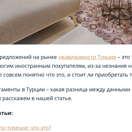
предложений на рынке
недвижимости Турции
– это
огим иностранным покупателям, из-за незнания 
 совсем понятно что это, и стоит ли приобретать
таменты
в Турции – какая
разница
между данными
 расскажем в нашей статье.
атьи:
о-турецки: что это?