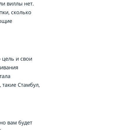
и виллы нет.
пки, сколько
ующие
 цель и свои
живания
тала
 такие Стамбул,
но вам будет