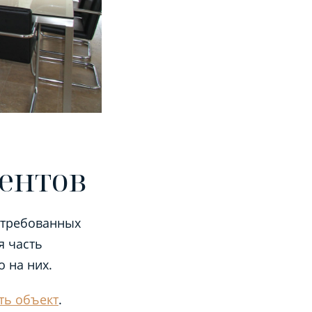
ентов
остребованных
я часть
о на них.
ть объект
.