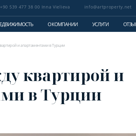
+90 539 477 38 00 Inna Vielieva
info@artproperty.net
ЕДВИЖИМОСТЬ
О КОМПАНИИ
УСЛУГИ
ОТЗЫ
вартирой и апартаментами в Турции
ду квартирой и
ми в Турции