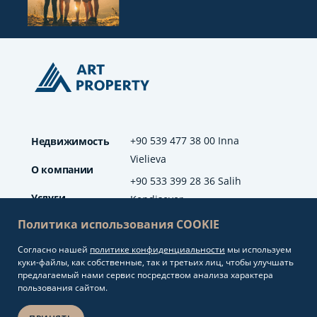
+90 539 477 38 00 Inna
Недвижимость
Vielieva
О компании
+90 533 399 28 36 Salih
Услуги
Kendisever
Политика использования COOKIE
Отзывы
Согласно нашей
политике конфиденциальности
мы используем
info@artproperty.net
Блог
куки-файлы, как собственные, так и третьих лиц, чтобы улучшать
Mahmutlar Mah.
предлагаемый нами сервис посредством анализа характера
Barbaros Cad. No: 208
пользования сайтом.
Alanya/Antalya