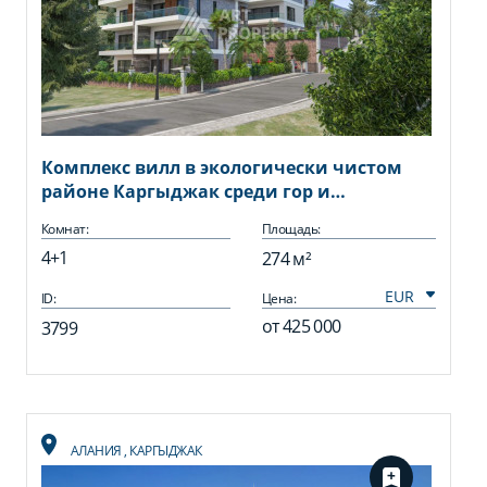
Комплекс вилл в экологически чистом
районе Каргыджак среди гор и
банановых плантаций.
Комнат:
Площадь:
4+1
274 м²
ID:
Цена:
от
425 000
3799
АЛАНИЯ
,
КАРГЫДЖАК