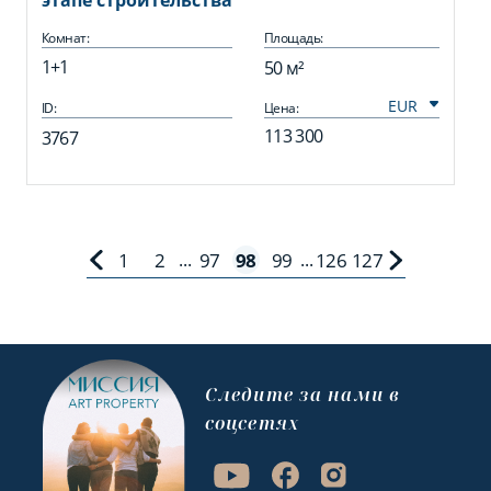
этапе строительства
Комнат:
Площадь:
1+1
50 м²
ID:
Цена:
113 300
3767
1
2
97
98
99
126
127
...
...
Cледите за нами в
соцсетях