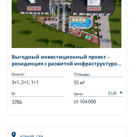
Выгодный инвестиционный проект –
резиденция с развитой инфраструктурой
в районе Паяллар, Алания
Комнат:
Площадь:
3+1, 2+1, 1+1
55 м²
ID:
Цена:
от
104 000
3786
АЛАНИЯ
,
ОБА