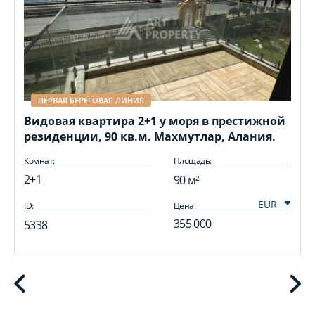
ПЕРВАЯ БЕРЕГОВАЯ ЛИНИЯ
Видовая квартира 2+1 у моря в престижной
резиденции, 90 кв.м. Махмутлар, Алания.
Комнат:
Площадь:
2+1
90 м²
ID:
Цена:
I
355 000
5338