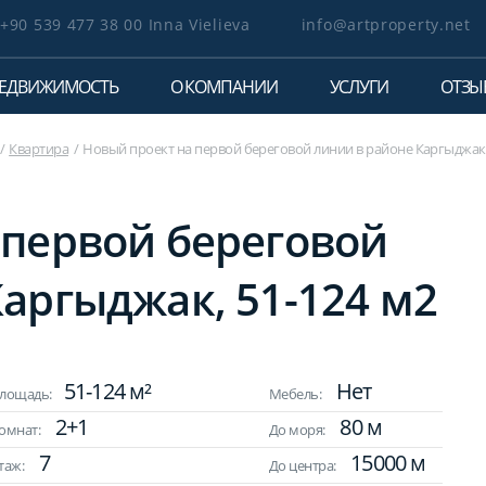
+90 539 477 38 00 Inna Vielieva
info@artproperty.net
ЕДВИЖИМОСТЬ
О КОМПАНИИ
УСЛУГИ
ОТЗЫ
Квартира
Новый проект на первой береговой линии в районе Каргыджак,
 первой береговой
аргыджак, 51-124 м2
51-124 м²
Нет
лощадь:
Мебель:
2+1
80 м
омнат:
До моря:
7
15000 м
таж:
До центра: