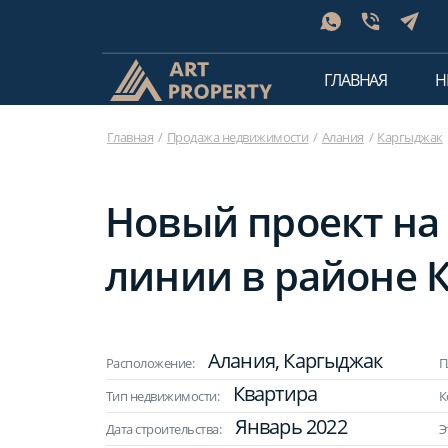
ГЛАВНАЯ
Н
Главная
Продажа недвижимости
Алания
Каргыджак
Новый проект на
линии в районе К
Алания, Каргыджак
Расположение:
П
Квартира
Тип недвижимости:
К
Январь 2022
Дата строительства:
Э