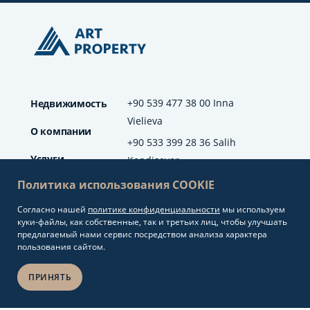
+90 539 477 38 00 Inna
Недвижимость
Vielieva
О компании
+90 533 399 28 36 Salih
Услуги
Kendisever
Политика использования COOKIE
Отзывы
Согласно нашей
политике конфиденциальности
мы используем
info@artproperty.net
Блог
куки-файлы, как собственные, так и третьих лиц, чтобы улучшать
Mahmutlar Mah.
предлагаемый нами сервис посредством анализа характера
Barbaros Cad. No: 208
пользования сайтом.
Alanya/Antalya
ПРИНЯТЬ
Разработка сайтов и
Copyright 2026.