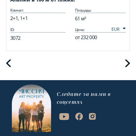
Комнат:
Площадь:
2+1, 1+1
61 м²
ID:
Цена:
I
от
232 000
3072
Cледите за нами в
соцсетях