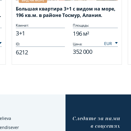
ВИД НА МОРЕ
Большая квартира 3+1 с видом на море,
196 кв.м. в районе Тосмур, Алания.
Комнат:
Площадь:
3+1
196 м²
ID:
Цена:
352 000
6212
Cледите за нами
elieva
в соцсетях
Kendisever