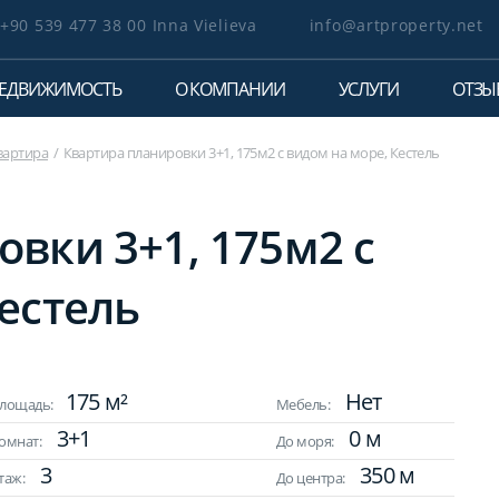
+90 539 477 38 00 Inna Vielieva
info@artproperty.net
ЕДВИЖИМОСТЬ
О КОМПАНИИ
УСЛУГИ
ОТЗЫ
вартира
Квартира планировки 3+1, 175м2 с видом на море, Кестель
вки 3+1, 175м2 с
естель
175 м²
Нет
лощадь:
Мебель:
3+1
0 м
омнат:
До моря:
3
350 м
таж:
До центра: