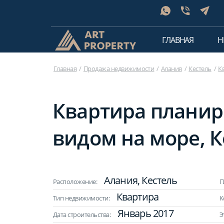
ГЛАВНАЯ
Н
Главная
Продажа недвижимости
Алания
Кестель
К
Квартира планиро
видом на море, К
Алания, Кестель
Расположение:
П
Квартира
Тип недвижимости:
К
Январь 2017
Дата строительства:
Э