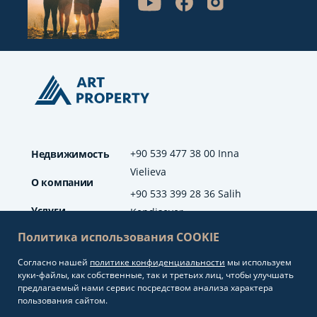
+90 539 477 38 00 Inna
Недвижимость
Vielieva
О компании
+90 533 399 28 36 Salih
Услуги
Kendisever
Политика использования COOKIE
Отзывы
Согласно нашей
политике конфиденциальности
мы используем
info@artproperty.net
Блог
куки-файлы, как собственные, так и третьих лиц, чтобы улучшать
Mahmutlar Mah.
предлагаемый нами сервис посредством анализа характера
Barbaros Cad. No: 208
пользования сайтом.
Alanya/Antalya