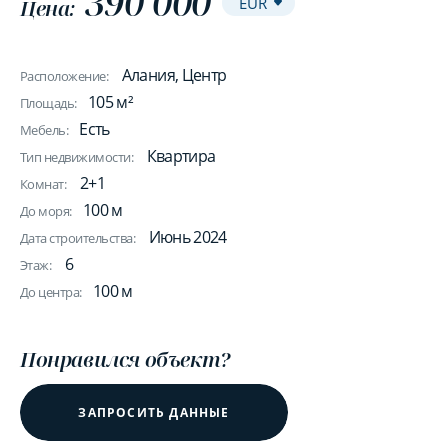
390 000
Цена:
Алания, Центр
Расположение:
105 м²
Площадь:
Есть
Мебель:
Квартира
Тип недвижимости:
2+1
Комнат:
100 м
До моря:
Июнь 2024
Дата строительства:
6
Этаж:
100 м
До центра:
Понравился объект?
ЗАПРОСИТЬ ДАННЫЕ