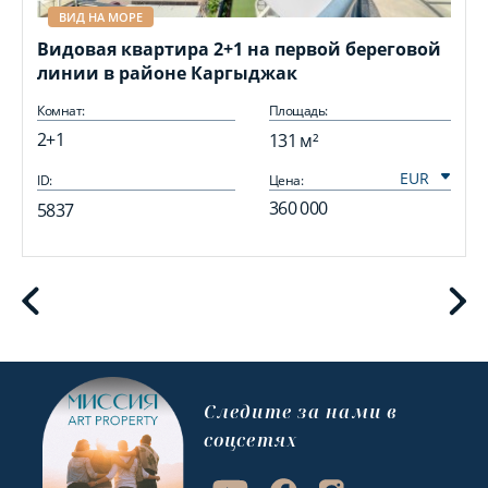
ВИД НА МОРЕ
Видовая квартира 2+1 на первой береговой
П
линии в районе Каргыджак
Комнат:
Площадь:
2+1
131 м²
ID:
Цена:
I
360 000
5837
Cледите за нами в
соцсетях