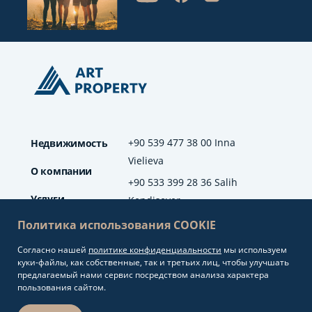
+90 539 477 38 00 Inna
Недвижимость
Vielieva
О компании
+90 533 399 28 36 Salih
Услуги
Kendisever
Политика использования COOKIE
Отзывы
Согласно нашей
политике конфиденциальности
мы используем
info@artproperty.net
Блог
куки-файлы, как собственные, так и третьих лиц, чтобы улучшать
Mahmutlar Mah.
предлагаемый нами сервис посредством анализа характера
Barbaros Cad. No: 208
пользования сайтом.
Alanya/Antalya