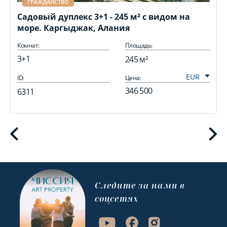
ГРАЖДАНСТВО
Садовый дуплекс 3+1 - 245 м² с видом на
море. Каргыджак, Алания
Комнат:
Площадь:
3+1
245 м²
ID:
Цена:
I
346 500
6311
Cледите за нами в
соцсетях