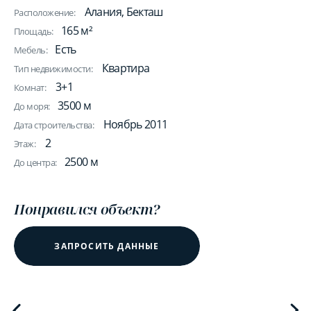
Алания, Бекташ
Расположение:
165 м²
Площадь:
Есть
Мебель:
Квартира
Тип недвижимости:
3+1
Комнат:
3500 м
До моря:
Ноябрь 2011
Дата строительства:
2
Этаж:
2500 м
До центра:
Понравился объект?
ЗАПРОСИТЬ ДАННЫЕ