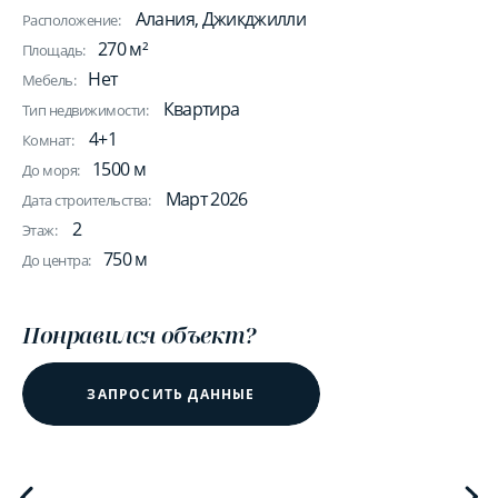
Алания, Джикджилли
Расположение:
270 м²
Площадь:
Нет
Мебель:
Квартира
Тип недвижимости:
4+1
Комнат:
1500 м
До моря:
Март 2026
Дата строительства:
2
Этаж:
750 м
До центра:
Понравился объект?
ЗАПРОСИТЬ ДАННЫЕ