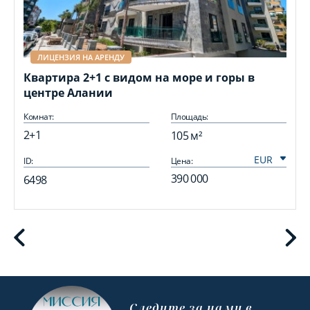
ЛИЦЕНЗИЯ НА АРЕНДУ
Квартира 2+1 с видом на море и горы в
центре Алании
Комнат:
Площадь:
2+1
105 м²
ID:
Цена:
I
390 000
6498
Cледите за нами в