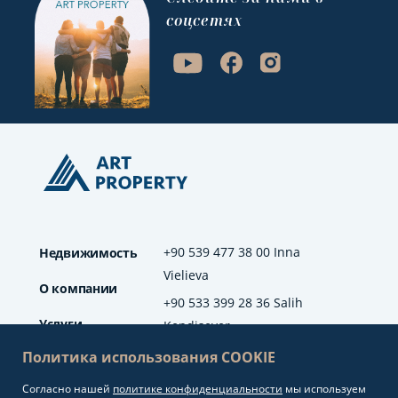
соцсетях
+90 539 477 38 00 Inna
Недвижимость
Vielieva
О компании
+90 533 399 28 36 Salih
Услуги
Kendisever
Политика использования COOKIE
Отзывы
Согласно нашей
политике конфиденциальности
мы используем
info@artproperty.net
Блог