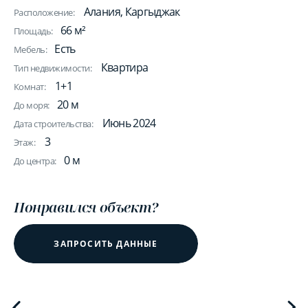
Алания, Каргыджак
Расположение:
66 м²
Площадь:
Есть
Мебель:
Квартира
Тип недвижимости:
1+1
Комнат:
20 м
До моря:
Июнь 2024
Дата строительства:
3
Этаж:
0 м
До центра:
Понравился объект?
ЗАПРОСИТЬ ДАННЫЕ