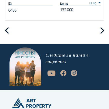
ID:
Цена:
I
132 000
6486
Cледите за нами в
соцсетях