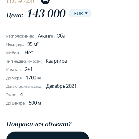
ID: 4726
143 000
Цена:
Алания, Оба
Расположение:
95 м²
Площадь:
Нет
Мебель:
Квартира
Тип недвижимости:
2+1
Комнат:
1700 м
До моря:
Декабрь 2021
Дата строительства:
4
Этаж:
500 м
До центра:
Понравился объект?