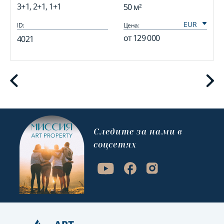
3+1, 2+1, 1+1
50 м²
ID:
Цена:
I
от
129 000
4021
Cледите за нами в
соцсетях