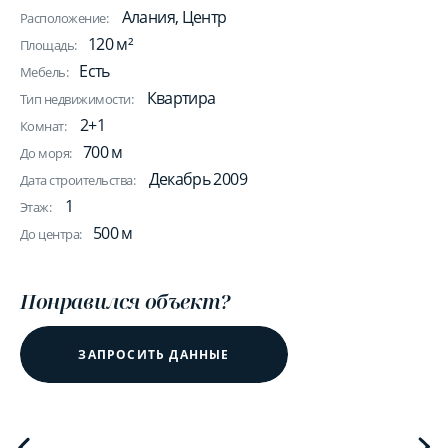
Алания, Центр
Расположение:
120 м²
Площадь:
Есть
Мебель:
Квартира
Тип недвижимости:
2+1
Комнат:
700 м
До моря:
Декабрь 2009
Дата строительства:
1
Этаж:
500 м
До центра:
Понравился объект?
ЗАПРОСИТЬ ДАННЫЕ