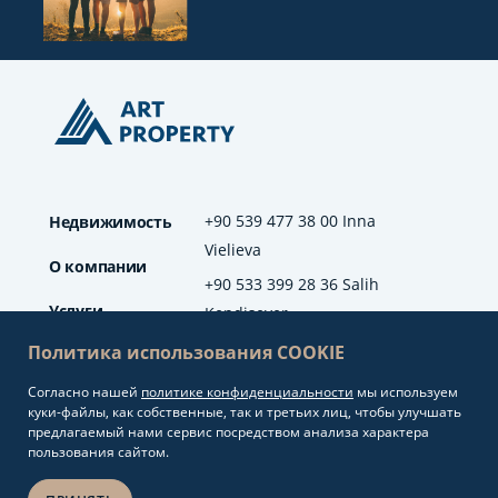
+90 539 477 38 00 Inna
Недвижимость
Vielieva
О компании
+90 533 399 28 36 Salih
Услуги
Kendisever
Политика использования COOKIE
Отзывы
Согласно нашей
политике конфиденциальности
мы используем
info@artproperty.net
Блог
куки-файлы, как собственные, так и третьих лиц, чтобы улучшать
Mahmutlar Mah.
предлагаемый нами сервис посредством анализа характера
Barbaros Cad. No: 208
пользования сайтом.
Alanya/Antalya