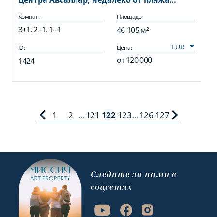
центра Авсаллар, недалеко от пляжа
Инджекум!
Комнат:
Площадь:
3+1, 2+1, 1+1
46-105 м²
ID:
Цена:
от
120 000
1424
1
2
121
122
123
126
127
...
...
Cледите за нами в
соцсетях