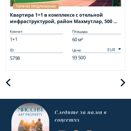
ГОРЯЧЕЕ ПРЕДЛОЖЕНИЕ
Квартира 1+1 в комплексе с отельной
инфраструктурой, район Махмутлар, 500 м
до моря
Комнат:
Площадь:
1+1
60 м²
ID:
Цена:
I
93 500
5798
Cледите за нами в
соцсетях