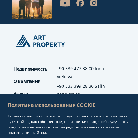
+90 539 477 38 00 Inna
Недвижимость
Vielieva
О компании
+90 533 399 28 36 Salih
Услуги
Kendisever
Политика использования COOKIE
Отзывы
Согласно нашей
политике конфиденциальности
мы используем
info@artproperty.net
Блог
куки-файлы, как собственные, так и третьих лиц, чтобы улучшать
Mahmutlar Mah.
предлагаемый нами сервис посредством анализа характера
Barbaros Cad. No: 208
пользования сайтом.