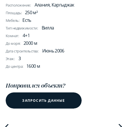
Алания, Каргыджак
Расположение:
250 м²
Площадь:
Есть
Мебель:
Вилла
Тип недвижимости:
4+1
Комнат:
2000 м
До моря:
Июнь 2006
Дата строительства:
3
Этаж:
1600 м
До центра:
Понравился объект?
ЗАПРОСИТЬ ДАННЫЕ