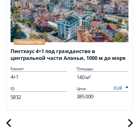
ГРАЖДАНСТВО
Пентхаус 4+1 под гражданство в
центральной части Аланьи, 1000 м до моря
Комнат:
Площадь:
4+1
140 м²
ID:
Цена:
I
385 000
5832