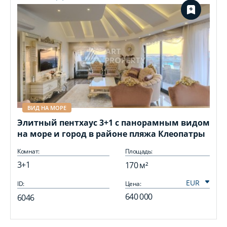
ВИД НА МОРЕ
Элитный пентхаус 3+1 с панорамным видом
на море и город в районе пляжа Клеопатры
Комнат:
Площадь:
3+1
170 м²
ID:
Цена:
I
640 000
6046