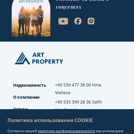
соцсетях
+90 539 477 38 00 Inna
Недвижимость
Vielieva
О компании
+90 533 399 28 36 Salih
Услуги
Kendisever
Политика использования COOKIE
Отзывы
Согласно нашей
политике конфиденциальности
мы используем
info@artproperty.net
Блог