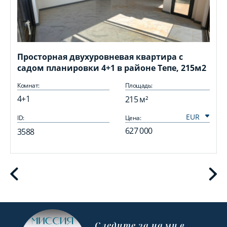
Просторная двухуровневая квартира с
садом планировки 4+1 в районе Тепе, 215м2
Комнат:
Площадь:
4+1
215 м²
ID:
Цена:
I
627 000
3588
Cледите за нами в