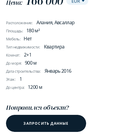
166 000
Цена:
Алания, Авсаллар
Расположение:
180 м²
Площадь:
Нет
Мебель:
Квартира
Тип недвижимости:
2+1
Комнат:
900 м
До моря:
Январь 2016
Дата строительства:
1
Этаж:
1200 м
До центра:
Понравился объект?
ЗАПРОСИТЬ ДАННЫЕ