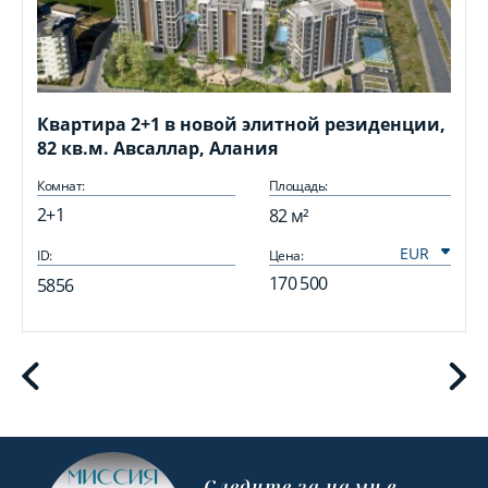
Квартира 2+1 в новой элитной резиденции,
82 кв.м. Авсаллар, Алания
Комнат:
Площадь:
2+1
82 м²
ID:
Цена:
I
170 500
5856
Cледите за нами в