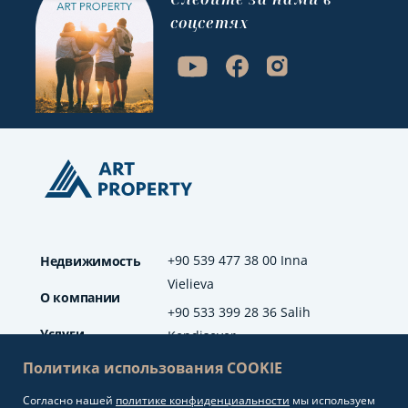
соцсетях
+90 539 477 38 00 Inna
Недвижимость
Vielieva
О компании
+90 533 399 28 36 Salih
Услуги
Kendisever
Политика использования COOKIE
Отзывы
Согласно нашей
политике конфиденциальности
мы используем
info@artproperty.net
Блог