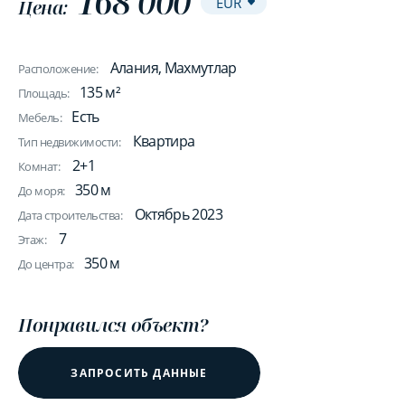
168 000
Цена:
Алания, Махмутлар
Расположение:
135 м²
Площадь:
Есть
Мебель:
Квартира
Тип недвижимости:
2+1
Комнат:
350 м
До моря:
Октябрь 2023
Дата строительства:
7
Этаж:
350 м
До центра:
Понравился объект?
ЗАПРОСИТЬ ДАННЫЕ