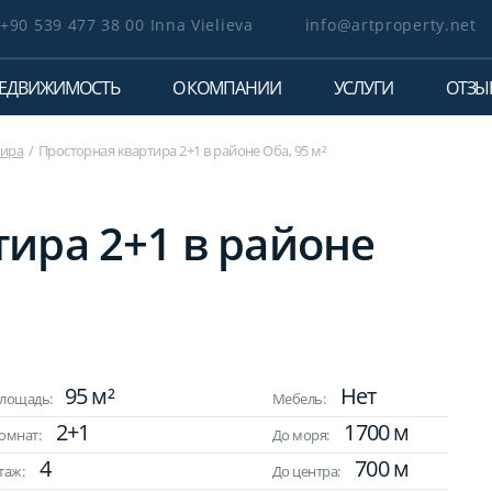
+90 539 477 38 00 Inna Vielieva
info@artproperty.net
ЕДВИЖИМОСТЬ
О КОМПАНИИ
УСЛУГИ
ОТЗЫ
тира
Просторная квартира 2+1 в районе Оба, 95 м²
ира 2+1 в районе
95 м²
Нет
лощадь:
Мебель:
2+1
1700 м
омнат:
До моря:
4
700 м
таж:
До центра: