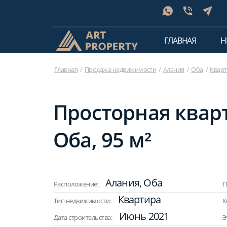
ГЛАВНАЯ
Н
Главная
Продажа недвижимости
Алания
Оба
Квар
Просторная кварт
Оба, 95 м²
Алания, Оба
Расположение:
П
Квартира
Тип недвижимости:
К
Июнь 2021
Дата строительства:
Э