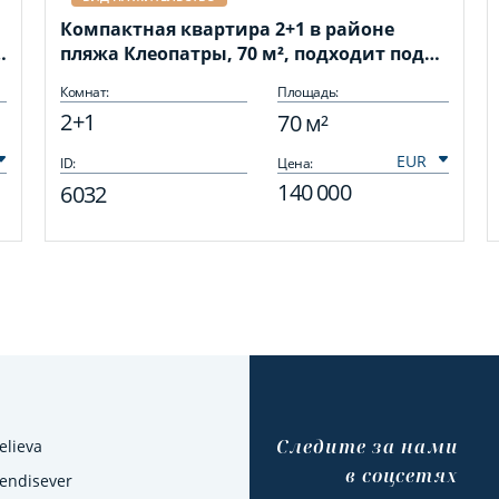
Компактная квартира 2+1 в районе
а
пляжа Клеопатры, 70 м², подходит под
ВНЖ
Комнат:
Площадь:
2+1
70 м²
ID:
Цена:
140 000
6032
Cледите за нами
elieva
в соцсетях
Kendisever