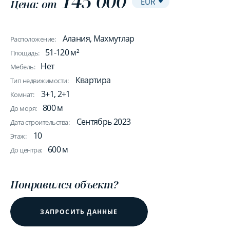
145 000
Цена: от
Алания, Махмутлар
Расположение:
51-120 м²
Площадь:
Нет
Мебель:
Квартира
Тип недвижимости:
3+1, 2+1
Комнат:
800 м
До моря:
Сентябрь 2023
Дата строительства:
10
Этаж:
600 м
До центра:
Понравился объект?
ЗАПРОСИТЬ ДАННЫЕ