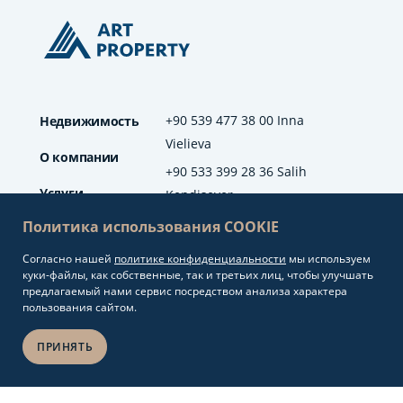
+90 539 477 38 00 Inna
Недвижимость
Vielieva
О компании
+90 533 399 28 36 Salih
Услуги
Kendisever
Политика использования COOKIE
Отзывы
Согласно нашей
политике конфиденциальности
мы используем
info@artproperty.net
Блог
куки-файлы, как собственные, так и третьих лиц, чтобы улучшать
Mahmutlar Mah.
предлагаемый нами сервис посредством анализа характера
Barbaros Cad. No: 208
пользования сайтом.
Alanya/Antalya
ПРИНЯТЬ
Разработка сайтов и
Copyright 2026.
seo продвижение
Art Property