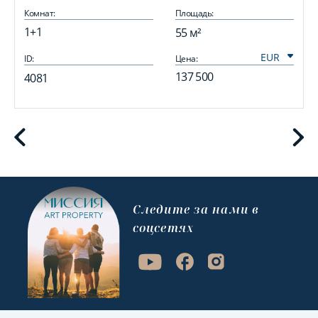
Комнат:
Площадь:
1+1
55 м²
ID:
Цена:
I
137 500
4081
Cледите за нами в
соцсетях