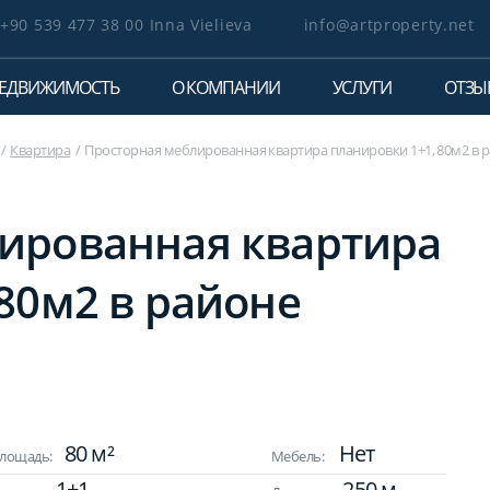
+90 539 477 38 00 Inna Vielieva
info@artproperty.net
ЕДВИЖИМОСТЬ
О КОМПАНИИ
УСЛУГИ
ОТЗЫ
Квартира
Просторная меблированная квартира планировки 1+1, 80м2 в 
ированная квартира
80м2 в районе
80 м²
Нет
лощадь:
Мебель:
1+1
250 м