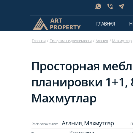
ГЛАВНАЯ
Н
Главная
Продажа недвижимости
Алания
Махмутлар
Просторная мебл
планировки 1+1, 
Махмутлар
Алания, Махмутлар
Расположение:
П
Квартира