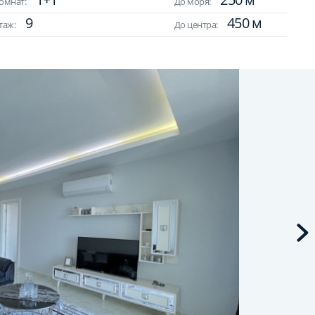
омнат:
До моря:
9
450 м
таж:
До центра: