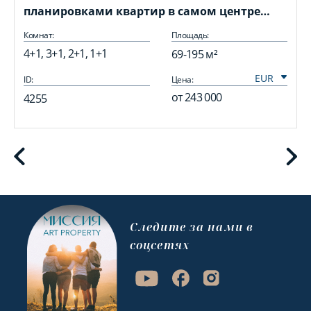
планировками квартир в самом центре
Алании
Комнат:
Площадь:
4+1, 3+1, 2+1, 1+1
69-195 м²
ID:
Цена:
I
от
243 000
4255
Cледите за нами в
соцсетях