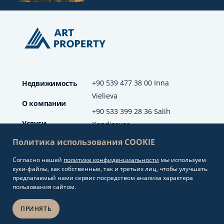
+90 539 477 38 00 Inna
Недвижимость
Vielieva
О компании
+90 533 399 28 36 Salih
Услуги
Kendisever
Политика использования COOKIE
Отзывы
Согласно нашей
политике конфиденциальности
мы используем
info@artproperty.net
Блог
куки-файлы, как собственные, так и третьих лиц, чтобы улучшать
Mahmutlar Mah.
предлагаемый нами сервис посредством анализа характера
Barbaros Cad. No: 208
пользования сайтом.
Alanya/Antalya
ПРИНЯТЬ