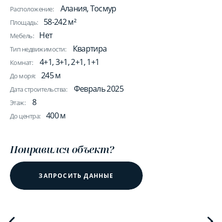
Алания, Тосмур
Расположение:
58-242 м²
Площадь:
Нет
Мебель:
Квартира
Тип недвижимости:
4+1, 3+1, 2+1, 1+1
Комнат:
245 м
До моря:
Февраль 2025
Дата строительства:
8
Этаж:
400 м
До центра:
Понравился объект?
ЗАПРОСИТЬ ДАННЫЕ