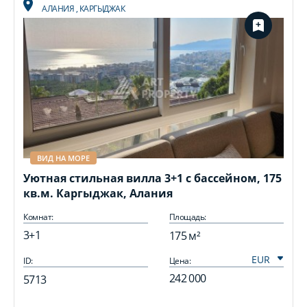
АЛАНИЯ
,
КАРГЫДЖАК
ВИД НА МОРЕ
Уютная стильная вилла 3+1 с бассейном, 175
кв.м. Каргыджак, Алания
Комнат:
Площадь:
3+1
175 м²
ID:
Цена:
I
242 000
5713