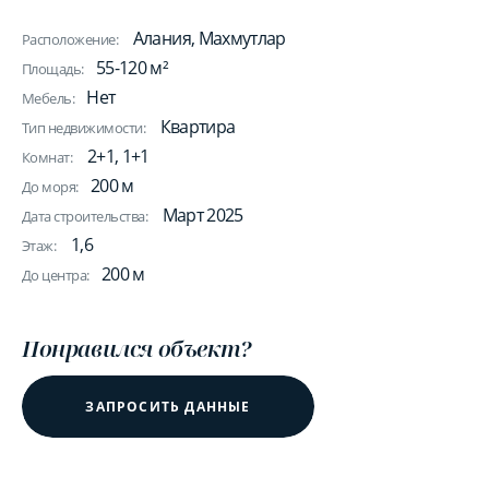
Алания, Махмутлар
Расположение:
55-120 м²
Площадь:
Нет
Мебель:
Квартира
Тип недвижимости:
2+1, 1+1
Комнат:
200 м
До моря:
Март 2025
Дата строительства:
1,6
Этаж:
200 м
До центра:
Понравился объект?
ЗАПРОСИТЬ ДАННЫЕ