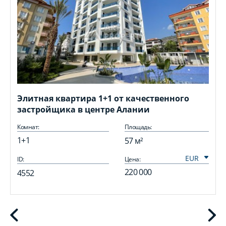
Элитная квартира 1+1 от качественного
застройщика в центре Алании
Комнат:
Площадь:
1+1
57 м²
ID:
Цена:
I
220 000
4552