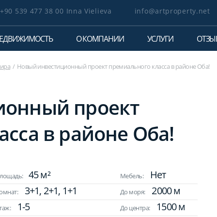
+90 539 477 38 00 Inna Vielieva
info@artproperty.net
ЕДВИЖИМОСТЬ
О КОМПАНИИ
УСЛУГИ
ОТЗЫ
тира
Новый инвестиционный проект премиального класса в районе Оба!
ионный проект
сса в районе Оба!
45 м²
Нет
лощадь:
Мебель:
3+1, 2+1, 1+1
2000 м
омнат:
До моря:
1-5
1500 м
таж:
До центра: