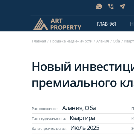
ГЛАВНАЯ
Н
Главная
Продажа недвижимости
Алания
Оба
Квар
Новый инвестиц
премиального кла
Алания, Оба
Расположение:
П
Квартира
Тип недвижимости:
К
Июль 2025
Дата строительства:
Э