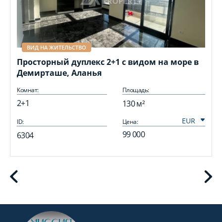
ВИД НА ЖИТЕЛЬСТВО
Просторный дуплекс 2+1 с видом на море в
Демирташе, Аланья
Комнат:
Площадь:
2+1
130 м²
ID:
Цена:
I
99 000
6304