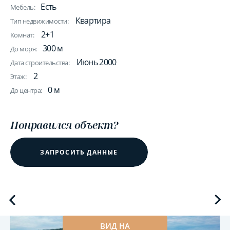
Есть
Мебель:
Квартира
Тип недвижимости:
2+1
Комнат:
300 м
До моря:
Июнь 2000
Дата строительства:
2
Этаж:
0 м
До центра:
Понравился объект?
ЗАПРОСИТЬ ДАННЫЕ
ВИД НА