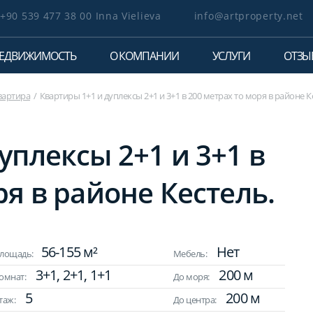
+90 539 477 38 00 Inna Vielieva
info@artproperty.net
ЕДВИЖИМОСТЬ
О КОМПАНИИ
УСЛУГИ
ОТЗЫ
вартира
Квартиры 1+1 и дуплексы 2+1 и 3+1 в 200 метрах то моря в районе К
уплексы 2+1 и 3+1 в
ря в районе Кестель.
56-155 м²
Нет
лощадь:
Мебель:
3+1, 2+1, 1+1
200 м
омнат:
До моря:
5
200 м
таж:
До центра: