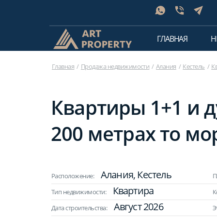
ГЛАВНАЯ
Н
Главная
Продажа недвижимости
Алания
Кестель
К
Квартиры 1+1 и д
200 метрах то мо
Алания, Кестель
Расположение:
П
Квартира
Тип недвижимости:
К
Август 2026
Дата строительства:
Э