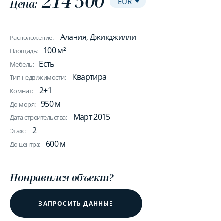
214 500
Цена:
Алания, Джикджилли
Расположение:
100 м²
Площадь:
Есть
Мебель:
Квартира
Тип недвижимости:
2+1
Комнат:
950 м
До моря:
Март 2015
Дата строительства:
2
Этаж:
600 м
До центра:
Понравился объект?
ЗАПРОСИТЬ ДАННЫЕ