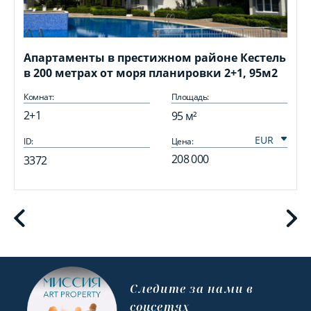
Апартаменты в престижном районе Кестель
в 200 метрах от моря планировки 2+1, 95м2
Комнат:
Площадь:
2+1
95 м²
ID:
Цена:
I
208 000
3372
Cледите за нами в
соцсетях