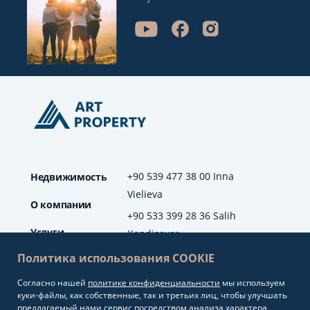
+90 539 477 38 00 Inna
Недвижимость
Vielieva
О компании
+90 533 399 28 36 Salih
Услуги
Kendisever
Политика использования COOKIE
Отзывы
Согласно нашей
политике конфиденциальности
мы используем
info@artproperty.net
Блог
куки-файлы, как собственные, так и третьих лиц, чтобы улучшать
Mahmutlar Mah.
предлагаемый нами сервис посредством анализа характера