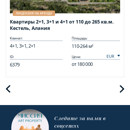
ЛИЦЕНЗИЯ НА АРЕНДУ
Квартиры 2+1, 3+1 и 4+1 от 110 до 265 кв.м.
Кестель, Алания
Комнат:
Площадь:
4+1, 3+1, 2+1
110-264 м²
ID:
Цена:
I
от
180 000
6379
Cледите за нами в
соцсетях