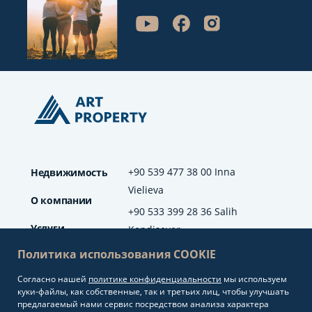
+90 539 477 38 00 Inna
Недвижимость
Vielieva
О компании
+90 533 399 28 36 Salih
Услуги
Kendisever
Политика использования COOKIE
Отзывы
Согласно нашей
политике конфиденциальности
мы используем
info@artproperty.net
Блог
куки-файлы, как собственные, так и третьих лиц, чтобы улучшать
Mahmutlar Mah.
предлагаемый нами сервис посредством анализа характера