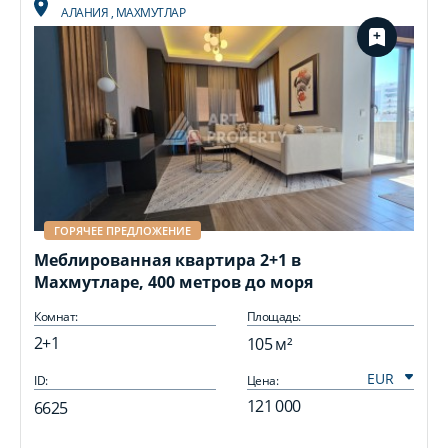
АЛАНИЯ
,
МАХМУТЛАР
ГОРЯЧЕЕ ПРЕДЛОЖЕНИЕ
Меблированная квартира 2+1 в
Махмутларе, 400 метров до моря
Комнат:
Площадь:
2+1
105 м²
ID:
Цена:
I
121 000
6625