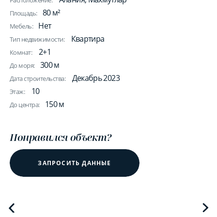
Расположение:
80 м²
Площадь:
Нет
Мебель:
Квартира
Тип недвижимости:
2+1
Комнат:
300 м
До моря:
Декабрь 2023
Дата строительства:
10
Этаж:
150 м
До центра:
Понравился объект?
ЗАПРОСИТЬ ДАННЫЕ