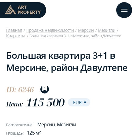
Главная
Продажа недвижимости
Мерсин
Мезитли
Квартира
Большая квартира 3+1 в Мерсине, район Давултепе
Большая квартира 3+1 в
Мерсине, район Давултепе
ID: 6246
115 500
Цена:
Мерсин, Мезитли
Расположение:
125 м²
Площадь: