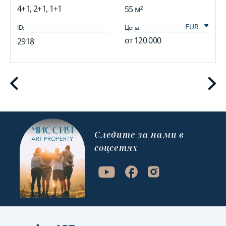
4+1, 2+1, 1+1
55 м²
ID:
Цена:
I
от
120 000
2918
Cледите за нами в
соцсетях