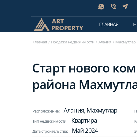
ГЛАВНАЯ
Н
Главная
Продажа недвижимости
Алания
Махмутлар
Старт нового ком
района Махмутла
Алания, Махмутлар
Расположение:
П
Квартира
Тип недвижимости:
К
Май 2024
Дата строительства:
Э