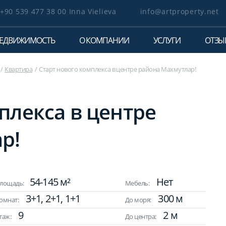
+90 539 477 38 00 Inna Vielieva
info@artproperty.net
ЕДВИЖИМОСТЬ
О КОМПАНИИ
УСЛУГИ
ОТЗЫ
Квартира
Старт нового комплекса в центре района Махмутлар!
плекса в центре
р!
54-145 м²
Нет
лощадь:
Мебель:
3+1, 2+1, 1+1
300 м
омнат:
До моря:
9
2 м
таж:
До центра: