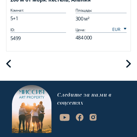
Комнат:
Площадь:
5+1
300 м²
ID:
Цена:
I
484 000
5499
Cледите за нами в
соцсетях