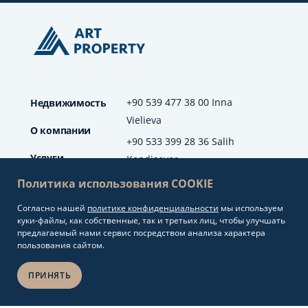
+90 539 477 38 00 Inna
Недвижимость
Vielieva
О компании
+90 533 399 28 36 Salih
Услуги
Kendisever
Политика использования COOKIE
Отзывы
Согласно нашей
политике конфиденциальности
мы используем
info@artproperty.net
Блог
куки-файлы, как собственные, так и третьих лиц, чтобы улучшать
Mahmutlar Mah.
предлагаемый нами сервис посредством анализа характера
Barbaros Cad. No: 208
пользования сайтом.
Alanya/Antalya
ПРИНЯТЬ
Разработка сайтов и
Copyright 2026.