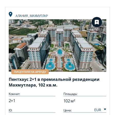
АЛАНИЯ
,
МАХМУТЛАР
ЛИЦЕНЗИЯ НА АРЕНДУ
Пентхаус 2+1 в премиальной резиденции
Махмутлара, 102 кв.м.
Комнат:
Площадь:
2+1
102 м²
ID:
Цена:
I