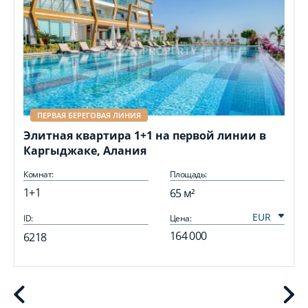
ПЕРВАЯ БЕРЕГОВАЯ ЛИНИЯ
Элитная квартира 1+1 на первой линии в
Каргыджаке, Алания
Комнат:
Площадь:
1+1
65 м²
ID:
Цена:
I
164 000
6218