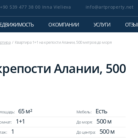
+90 539 477 38 00 Inna Vielieva
info@artproperty.net
ЕДВИЖИМОСТЬ
О КОМПАНИИ
УСЛУГИ
ОТЗЫ
ртира
Квартира 1+1 на крепости Алании, 500 метров до моря
крепости Алании, 500
65 м²
Есть
лощадь:
Мебель:
1+1
500 м
омнат:
До моря:
1
500 м
таж:
До центра: