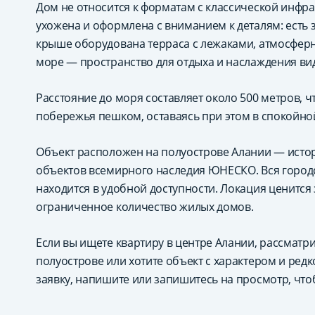
Дом не относится к форматам с классической инфр
ухожена и оформлена с вниманием к деталям: есть 
крыше оборудована терраса с лежаками, атмосфер
море — пространство для отдыха и наслаждения ви
Расстояние до моря составляет около 500 метров, ч
побережья пешком, оставаясь при этом в спокойной
Объект расположен на полуострове Алании — истор
объектов всемирного наследия ЮНЕСКО. Вся город
находится в удобной доступности. Локация ценится
ограниченное количество жилых домов.
Если вы ищете квартиру в центре Алании, рассматр
полуострове или хотите объект с характером и редк
заявку, напишите или запишитесь на просмотр, чт