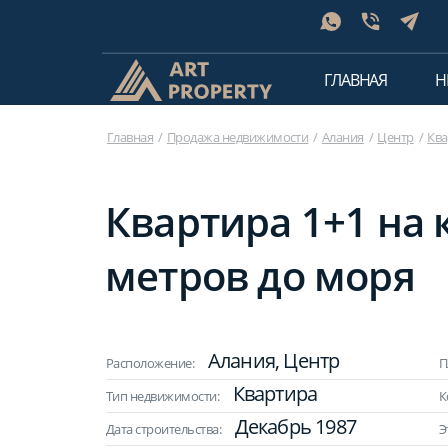
ГЛАВНАЯ
Н
Главная
Продажа недвижимости
Алания
Центр
Ква
Квартира 1+1 на 
метров до моря
Алания, Центр
Расположение:
П
Квартира
Тип недвижимости:
К
Декабрь 1987
Дата строительства:
Э