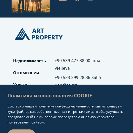
+90 539 477 38 00 Inna
Недвижимость
Vielieva
О компании
+90 533 399 28 36 Salih
Услуги
Kendisever
Политика использования COOKIE
Отзывы
Согласно нашей
политике конфиденциальности
мы используем
info@artproperty.net
Блог
куки-файлы, как собственные, так и третьих лиц, чтобы улучшать
Mahmutlar Mah.
предлагаемый нами сервис посредством анализа характера
Barbaros Cad. No: 208
пользования сайтом.
Alanya/Antalya