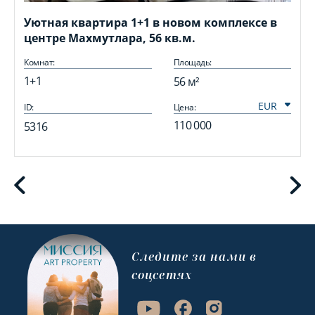
Уютная квартира 1+1 в новом комплексе в
центре Махмутлара, 56 кв.м.
Комнат:
Площадь:
1+1
56 м²
ID:
Цена:
I
110 000
5316
Cледите за нами в
соцсетях