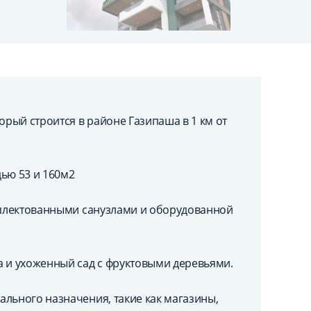
рый строится в районе Газипаша в 1 км от
дью 53 и 160м2
омплектованными санузлами и оборудованной
а и ухоженный сад с фруктовыми деревьями.
ального назначения, такие как магазины,