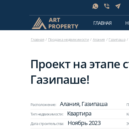
ГЛАВНАЯ
Н
Главная
Продажа недвижимости
Алания
Газипаша
Проект на этапе 
Газипаше!
Алания, Газипаша
Расположение:
П
Квартира
Тип недвижимости:
К
Ноябрь 2023
Дата строительства:
Э