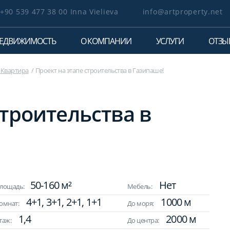
+90 539 477 38 00 Inna Vielieva
info@artproperty.net
ЕДВИЖИМОСТЬ
О КОМПАНИИ
УСЛУГИ
ОТЗЫ
Квартира
Проект на этапе строительства в Газипаше!
строительства в
50-160 м²
Нет
лощадь:
Мебель:
4+1, 3+1, 2+1, 1+1
1000 м
омнат:
До моря:
1,4
2000 м
таж:
До центра: