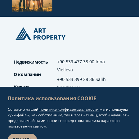
+90 539 477 38 00 Inna
Недвижимость
Vielieva
О компании
+90 533 399 28 36 Salih
Услуги
Kendisever
Политика использования COOKIE
Отзывы
Согласно нашей
политике конфиденциальности
мы используем
info@artproperty.net
Блог
куки-файлы, как собственные, так и третьих лиц, чтобы улучшать
Mahmutlar Mah.
предлагаемый нами сервис посредством анализа характера
Barbaros Cad. No: 208
пользования сайтом.
Alanya/Antalya