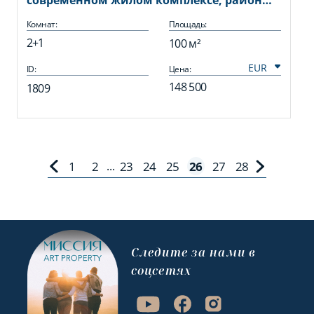
современном жилом комплексе, район
Оба
Комнат:
Площадь:
2+1
100 м²
ID:
Цена:
148 500
1809
1
2
23
24
25
26
27
28
...
Cледите за нами в
соцсетях