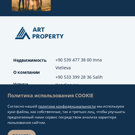
+90 539 477 38 00 Inna
Недвижимость
Vielieva
О компании
+90 533 399 28 36 Salih
Услуги
Kendisever
Политика использования COOKIE
Отзывы
Согласно нашей
политике конфиденциальности
мы используем
info@artproperty.net
Блог
куки-файлы, как собственные, так и третьих лиц, чтобы улучшать
Mahmutlar Mah.
предлагаемый нами сервис посредством анализа характера
Barbaros Cad. No: 208
пользования сайтом.
Alanya/Antalya