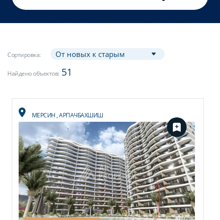
Сортировка:
51
Найдено объектов:
МЕРСИН
,
АРПАЧБАХШИШ