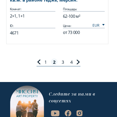
кв.м. в районе Тедже, Мерсин.
Комнат:
Площадь:
2+1, 1+1
62-100 м²
ID:
Цена:
от
73 000
4671
1
2
3
4
Cледите за нами в
соцсетях