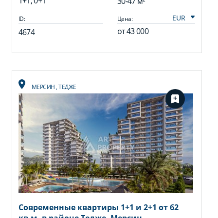
1+1, 0+1
30-47 м²
ID:
Цена:
от
43 000
4674
МЕРСИН
,
ТЕДЖЕ
Современные квартиры 1+1 и 2+1 от 62