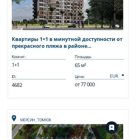
Квартиры 1+1 в минутной доступности от
прекрасного пляжа в районе
Арпачбахшиш, 65 кв.м.
Комнат:
Площадь:
1+1
65 м²
ID:
Цена:
от
77 000
4682
МЕРСИН
,
ТОМЮК