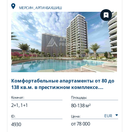
МЕРСИН
,
АРПАЧБАХШИШ
Комфортабельные апартаменты от 80 до
138 кв.м. в престижном комплексе.
Арпачбахшиш, Мерсин
Комнат:
Площадь:
2+1, 1+1
80-138 м²
ID:
Цена:
от
78 000
4930