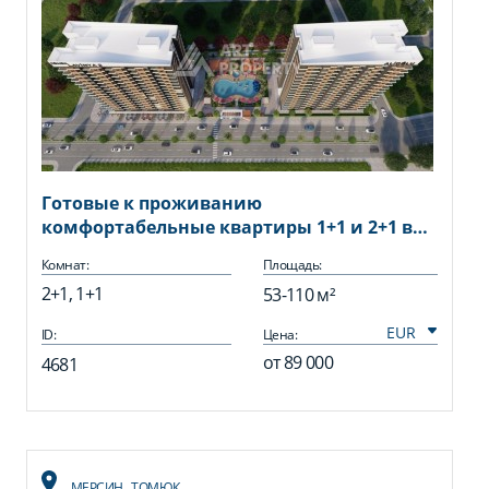
Готовые к проживанию
комфортабельные квартиры 1+1 и 2+1 в
районе Томюк, от 53 до 110 кв.м.
Комнат:
Площадь:
2+1, 1+1
53-110 м²
ID:
Цена:
от
89 000
4681
МЕРСИН
,
ТОМЮК