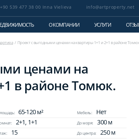
+90 539 477 38 00 Inna Vielieva
info@artproperty.net
ЕДВИЖИМОСТЬ
О КОМПАНИИ
УСЛУГИ
ОТЗЫ
вартира
Проект с выгодными ценами на квартиры 1+1 и 2+1 в районе Томюк
ыми ценами на
+1 в районе Томюк.
65-120 м²
Нет
лощадь:
Мебель:
2+1, 1+1
300 м
омнат:
До моря:
15
250 м
таж:
До центра: