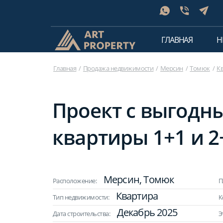
ГЛАВНАЯ
Н
Главная
Продажа недвижимости
Мерсин
Томюк
К
Проект с выгодн
квартиры 1+1 и 2
Мерсин, Томюк
Расположение:
П
Квартира
Тип недвижимости:
К
Декабрь 2025
Дата строительства:
Э