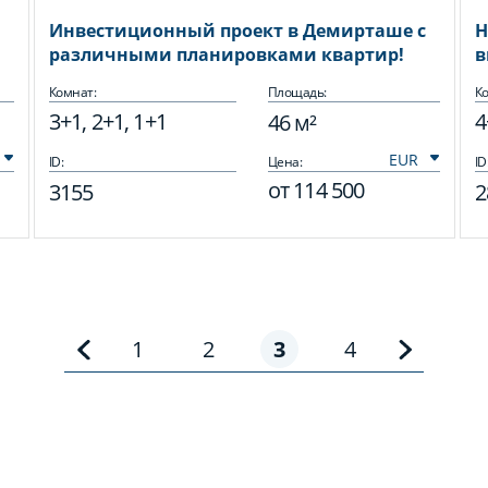
Инвестиционный проект в Демирташе с
Н
различными планировками квартир!
в
Комнат:
Площадь:
Ко
3+1, 2+1, 1+1
4
46 м²
ID:
Цена:
ID
от
114 500
3155
2
1
2
3
4