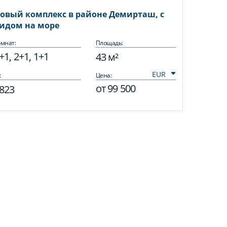
овый комплекс в районе Демирташ, с
идом на море
мнат:
Площадь:
+1, 2+1, 1+1
43 м²
:
Цена:
от
99 500
823