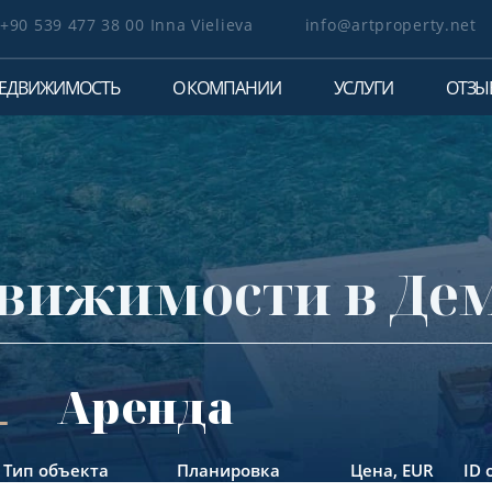
+90 539 477 38 00 Inna Vielieva
info@artproperty.net
ЕДВИЖИМОСТЬ
О КОМПАНИИ
УСЛУГИ
ОТЗЫ
вижимости в Де
Аренда
Тип объекта
Планировка
Цена,
EUR
ID 