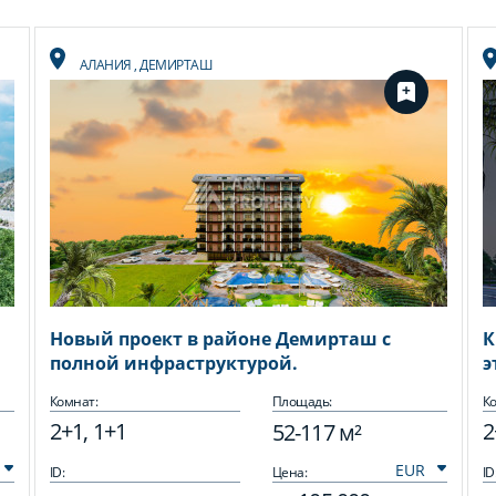
АЛАНИЯ
,
ДЕМИРТАШ
Новый проект в районе Демирташ с
К
полной инфраструктурой.
э
Комнат:
Площадь:
Ко
2+1, 1+1
2
52-117 м²
ID:
Цена:
ID