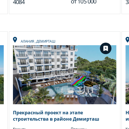
от
105 000
4084
3
АЛАНИЯ
,
ДЕМИРТАШ
Прекрасный проект на этапе
Н
строительства в районе Демирташ
и
Комнат:
Площадь:
Ко