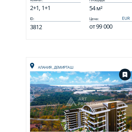
2+1, 1+1
54 м²
ID:
Цена:
от
99 000
3812
АЛАНИЯ
,
ДЕМИРТАШ