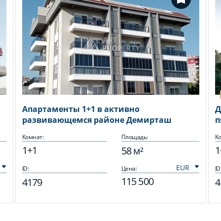
Апартаменты 1+1 в активно
Д
развивающемся районе Демирташ
п
з
Комнат:
Площадь:
Ко
1+1
1
58 м²
ID:
Цена:
ID
115 500
4179
4