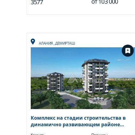
от
103 000
3577
АЛАНИЯ
,
ДЕМИРТАШ
Комплекс на стадии строительства в
динамично развивающем районе
Демирташ
Комнат:
Площадь: