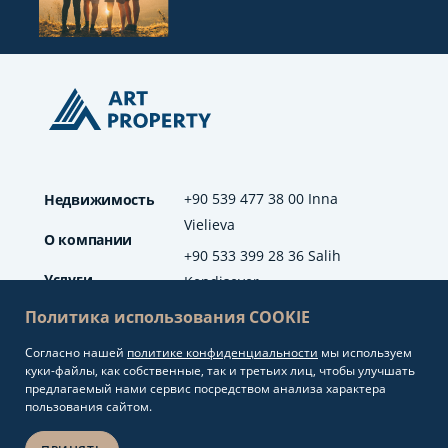
+90 539 477 38 00 Inna
Недвижимость
Vielieva
О компании
+90 533 399 28 36 Salih
Услуги
Kendisever
Политика использования COOKIE
Отзывы
Согласно нашей
политике конфиденциальности
мы используем
info@artproperty.net
Блог
куки-файлы, как собственные, так и третьих лиц, чтобы улучшать
Mahmutlar Mah.
предлагаемый нами сервис посредством анализа характера
Barbaros Cad. No: 208
пользования сайтом.
Alanya/Antalya