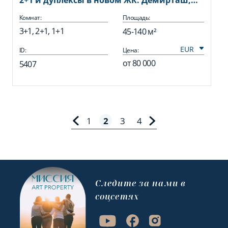
2+1 и дуплексы в новом ЖК. Демирташ,
Алания
Комнат:
Площадь:
3+1, 2+1, 1+1
45-140 м²
ID:
Цена:
от
80 000
5407
1
2
3
4
Cледите за нами в
соцсетях