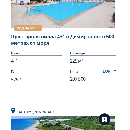
ВИД НА МОРЕ
Просторная вилла 4+1 в Демирташе, в 500
метрах от моря
Комнат:
Площадь:
4+1
225 м²
ID:
Цена:
207 500
5752
АЛАНИЯ
,
ДЕМИРТАШ