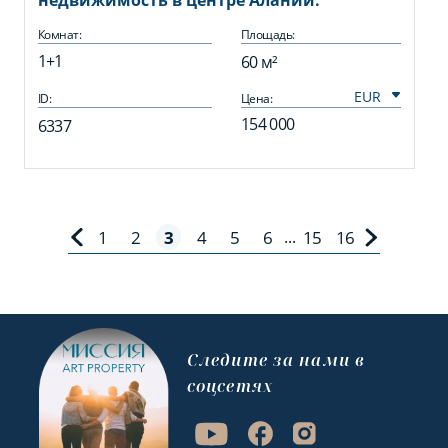
недвижимость в центре Алании.
Комнат:
Площадь:
1+1
60 м²
ID:
Цена:
154 000
6337
1
2
3
4
5
6
15
16
...
Cледите за нами в
соцсетях