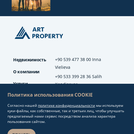
+90 539 477 38 00 Inna
Недвижимость
Vielieva
О компании
+90 533 399 28 36 Salih
Услуги
Kendisever
Политика использования COOKIE
Отзывы
Согласно нашей
политике конфиденциальности
мы используем
info@artproperty.net
Блог
куки-файлы, как собственные, так и третьих лиц, чтобы улучшать
Mahmutlar Mah.
предлагаемый нами сервис посредством анализа характера
Barbaros Cad. No: 208
пользования сайтом.
Alanya/Antalya